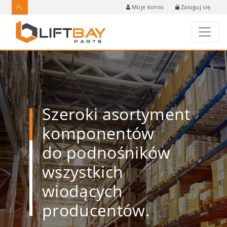
PL
Zaloguj się
Moje konto
Szeroki asortyment
komponentów
do podnośników
wszystkich
wiodących
producentów.