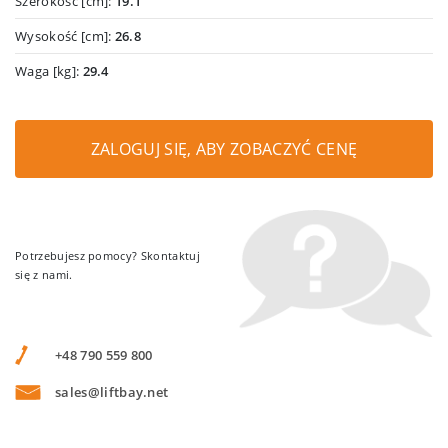
Szerokość [cm]:
19.1
Wysokość [cm]:
26.8
Waga [kg]:
29.4
ZALOGUJ SIĘ, ABY ZOBACZYĆ CENĘ
Potrzebujesz pomocy? Skontaktuj
się z nami.
+48 790 559 800
sales@liftbay.net